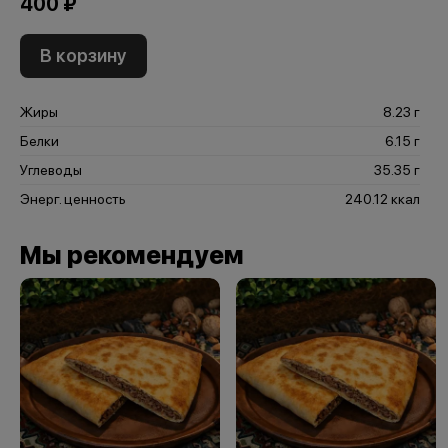
400 ₽
В корзину
Жиры
8.23 г
Белки
6.15 г
Углеводы
35.35 г
Энерг. ценность
240.12 ккал
Мы рекомендуем