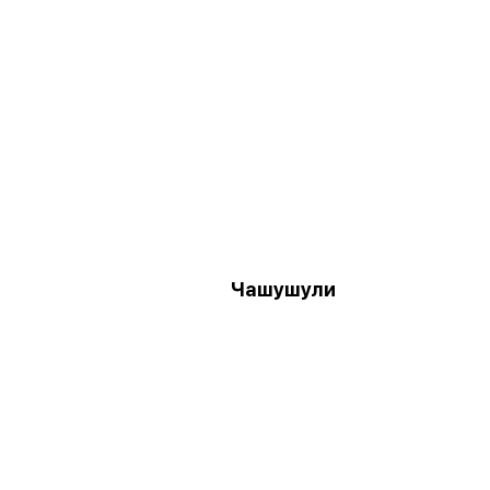
Чашушули