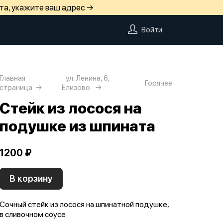
та, укажите ваш адрес →
Войти
Главная
ул. Ленина, 6,
Горячее
страница
Елизово
Стейк из лосося на
подушке из шпината
1200 ₽
В корзину
Сочный стейк из лосося на шпинатной подушке,
в сливочном соусе