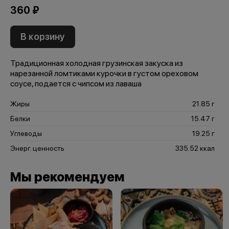
360 ₽
В корзину
Традиционная холодная грузинская закуска из
нарезанной ломтиками курочки в густом ореховом
соусе, подается с чипсом из лаваша
Жиры
21.85 г
Белки
15.47 г
Углеводы
19.25 г
Энерг. ценность
335.52 ккал
Мы рекомендуем