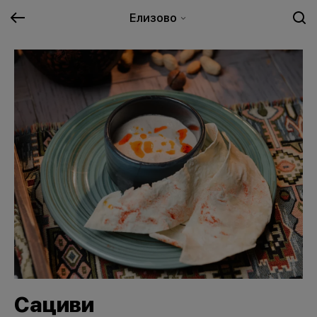
Елизово
Сациви