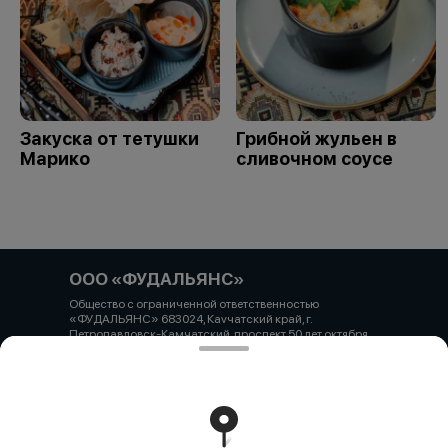
Закуска от тетушки
Грибной жульен в
Марико
сливочном соусе
ООО «ФУДАЛЬЯНС»
Общество с ограниченной ответственностью
«ФУДАЛЬЯНС» 683024, Каvчатский край, г.
Петропавловск-Камчатский, проспект 50 лет октября
д.16/1, пом.6 ОГРН 1184101003635 ИНН 4101185203 КПП
410101001 Р/с 40702810441560000137 в банке ВТБ
(ПАО) филиал №2754 БИК 040813713 кор/счет
30101810708130000713
Работает на эффективном ядре
Foodpicásso
ver. 3.2