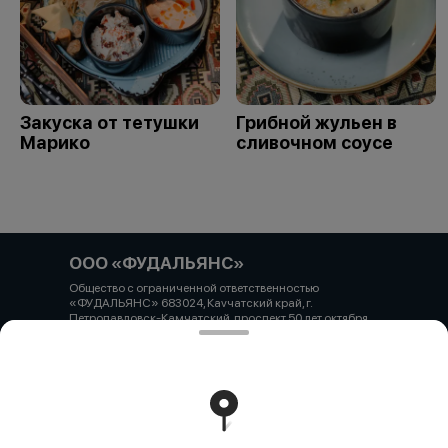
Закуска от тетушки
Грибной жульен в
Марико
сливочном соусе
ООО «ФУДАЛЬЯНС»
Общество с ограниченной ответственностью
«ФУДАЛЬЯНС» 683024, Каvчатский край, г.
Петропавловск-Камчатский, проспект 50 лет октября
д.16/1, пом.6 ОГРН 1184101003635 ИНН 4101185203 КПП
410101001 Р/с 40702810441560000137 в банке ВТБ
(ПАО) филиал №2754 БИК 040813713 кор/счет
30101810708130000713
Работает на эффективном ядре
Foodpicásso
ver. 3.2