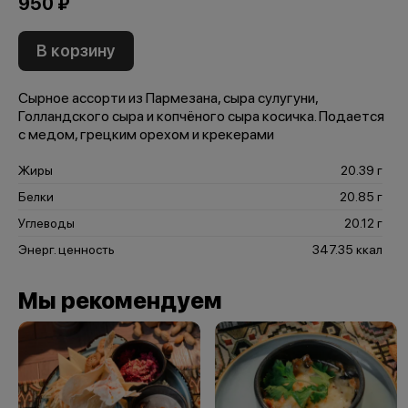
950 ₽
В корзину
Сырное ассорти из Пармезана, сыра сулугуни,
Голландского сыра и копчёного сыра косичка. Подается
с медом, грецким орехом и крекерами
Жиры
20.39 г
Белки
20.85 г
Углеводы
20.12 г
Энерг. ценность
347.35 ккал
Мы рекомендуем