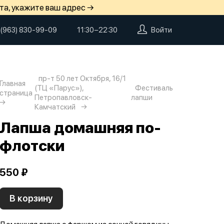
та, укажите ваш адрес →
 (963) 830-99-09
11:30−22:30
Войти
пр-т 50 лет Октября, 16/1
Главная
(ТЦ «Парус»),
Фестиваль
страница
Петропавловск-
лапши
Камчатский
Лапша домашняя по-
флотски
550 ₽
В корзину