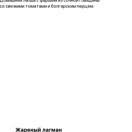
Домашняя лапша с фаршем из сочной говядины
со свежими томатами и болгарским перцем
Жареный лагман