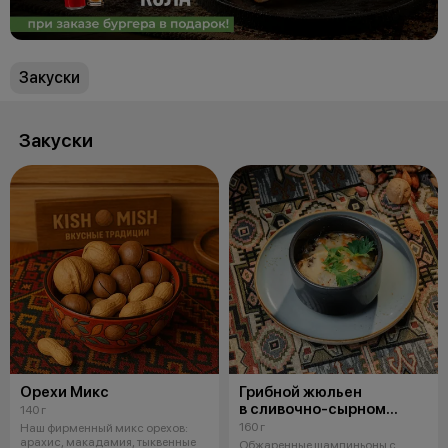
Закуски
Закуски
Орехи Микс
Грибной жюльен
в сливочно-сырном
140 г
соусе
160 г
Наш фирменный микс орехов:
арахис, макадамия, тыквенные
Обжаренные шампиньоны с