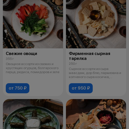
Свежие овощи
Фирменная сырная
тарелка
355 г
250 г
Овощное ассорти из свежих и
хрустящих огурцов, болгарского
Сырное ассорти из сыра
перца, редиса, помидоров и зеле
маасдам, дор блю, пармезана и
копченого сыра косичка,
подается с ме
от 750 ₽
от 950 ₽