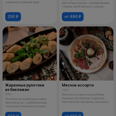
семечки и грецкий орех
репчатым луком, с добавлением
сливок, запечённые с сыром
моцарелла
250 ₽
от 490 ₽
Жаренные рулетики
Мясное ассорти
из баклажан
220 г
175 г
Мясное ассорти из ростбифа,
куриных рулетиков с курагой,
Рулетики из жаренных в яйце
запеченной говядины, домашней
баклажанов, с добавлением
вет
чеснока и творожного сыра.
Украшаетс