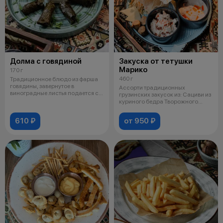
Долма с говядиной
Закуска от тетушки
Марико
170 г
460 г
Традиционное блюдо из фарша
говядины, завернутое в
Ассорти традиционных
виноградные листья подается с
грузинских закусок из: Сациви из
соусом на
куриного бедра Творожного
сыра с вя
610 ₽
от 950 ₽