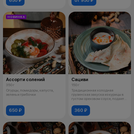
650 ₽
от 950 ₽
НОВИНКА
Ассорти солений
Сациви
350 г
150 г
Огурцы, помидоры, капуста,
Традиционная холодная
зелень и грибочки
грузинская закуска из курицы в
густом ореховом соусе, подается
с чи
650 ₽
360 ₽