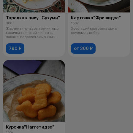
Тарелка к пиву "Сухуми"
Картошка"Фришидзе"
300 г
150 г
Жаренная чучвара, гренки, сыр
Хрустящий картофель фри с
косичка копченый, чипсы из
соусом на выбор
лаваша, подается с сырным и
чесно
790 ₽
от 300 ₽
Курочка"Наггетидзе"
150 г