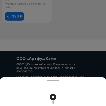
Куриные наггетсы с соусом на
выбор
от 390 ₽
ООО «Артфуд Кам»
683024, Камчатский край, г. Петропавловск-
Камчатский, пр-кт 50 лет Октября, д. 20А ИНН
4100043630
Работает на эффективном ядре
Foodpicásso
ver. 3.2
Политика конфиденциальности
Публичная оферта