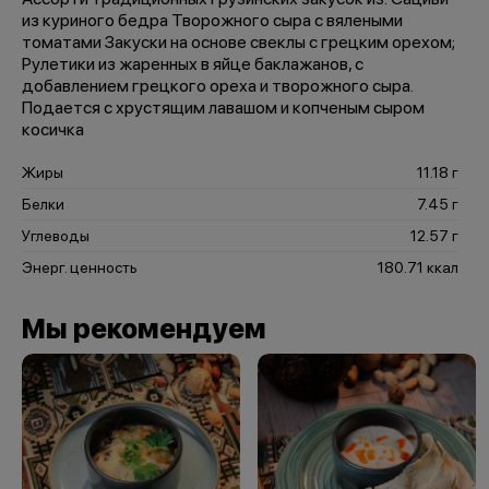
из куриного бедра Творожного сыра с вялеными
томатами Закуски на основе свеклы с грецким орехом;
Рулетики из жаренных в яйце баклажанов, с
добавлением грецкого ореха и творожного сыра.
Подается с хрустящим лавашом и копченым сыром
косичка
Жиры
11.18 г
Белки
7.45 г
Углеводы
12.57 г
Энерг. ценность
180.71 ккал
Мы рекомендуем