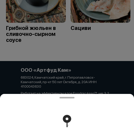
Грибной жюльен в
Сациви
сливочно-сырном
соусе
ООО «Артфуд Кам»
683024, Камчатский край, г. Петропавловск-
Камчатский, пр-кт 50 лет Октября, д. 20А ИНН
4100043630
Работает на эффективном ядре
Foodpicásso
ver. 3.2
Политика конфиденциальности
Публичная оферта