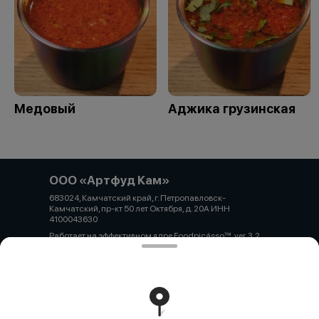
Медовый
Аджика грузинская
ООО «Артфуд Кам»
683024, Камчатский край, г. Петропавловск-
Камчатский, пр-кт 50 лет Октября, д. 20А ИНН
4100043630
Работает на эффективном ядре
Foodpicásso
ver. 3.2
Политика конфиденциальности
Публичная оферта