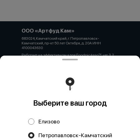
ООО «Артфуд Кам»
683024, Камчатский край, г. Петропавловск-
Камчатский, пр-кт 50 лет Октября, д. 20А ИНН
4100043630
Работает на эффективном ядре
Foodpicásso
ver. 3.2
Политика конфиденциальности
Публичная оферта
Выберите ваш город
Елизово
Акции, скидки, кэшбэк − в нашем приложении!
Петропавловск-Камчатский