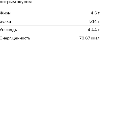
острым вкусом.
Жиры
4.6 г
Белки
5.14 г
Углеводы
4.44 г
Энерг. ценность
79.67 ккал