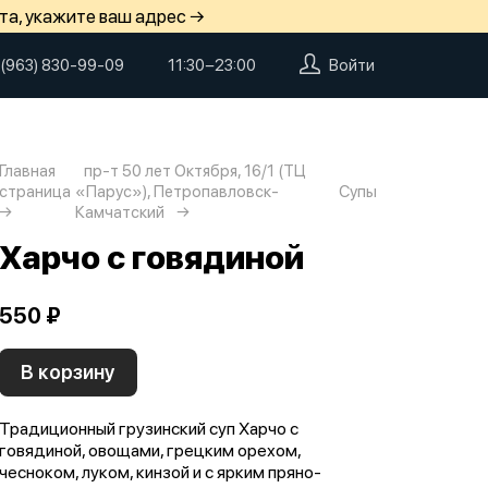
та, укажите ваш адрес →
 (963) 830-99-09
11:30−23:00
Войти
Главная
пр-т 50 лет Октября, 16/1 (ТЦ
страница
«Парус»), Петропавловск-
Супы
Камчатский
Харчо с говядиной
550 ₽
В корзину
Традиционный грузинский суп Харчо с
говядиной, овощами, грецким орехом,
чесноком, луком, кинзой и с ярким пряно-