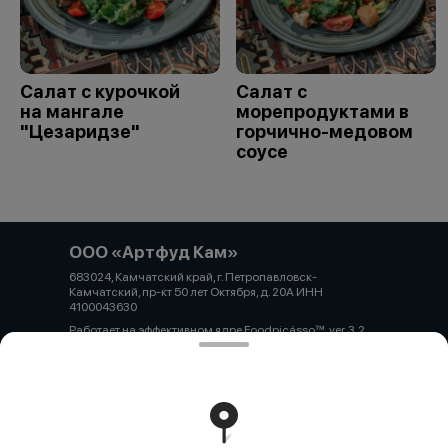
Салат с курочкой
Салат с
на мангале
морепродуктами в
"Цезаридзе"
горчично-медовом
соусе
ООО «Артфуд Кам»
683024, Камчатский край, г. Петропавловск-
Камчатский, пр-кт 50 лет Октября, д. 20А ИНН
4100043630
Работает на эффективном ядре
Foodpicásso
ver. 3.2
Политика конфиденциальности
Публичная оферта