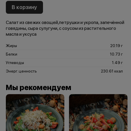
В корзину
Салат из свежих овощей,петрушки и укропа, запечённой
говядины, сыра сулугуни, с соусом из растительного
масла и уксуса
Жиры
20.19 г
Белки
10.73 г
Углеводы
1.49 г
Энерг. ценность
230.61 ккал
Мы рекомендуем