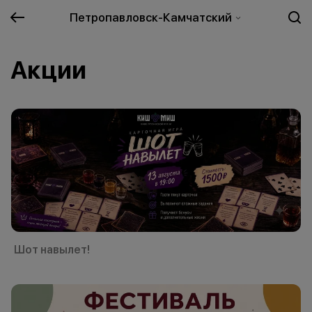
Петропавловск-Камчатский
Акции
Шот навылет!