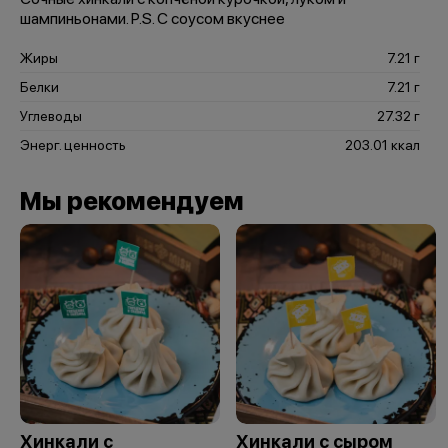
шампиньонами. P.S. С соусом вкуснее
Жиры
7.21 г
Белки
7.21 г
Углеводы
27.32 г
Энерг. ценность
203.01 ккал
Мы рекомендуем
Хинкали с
Хинкали с сыром