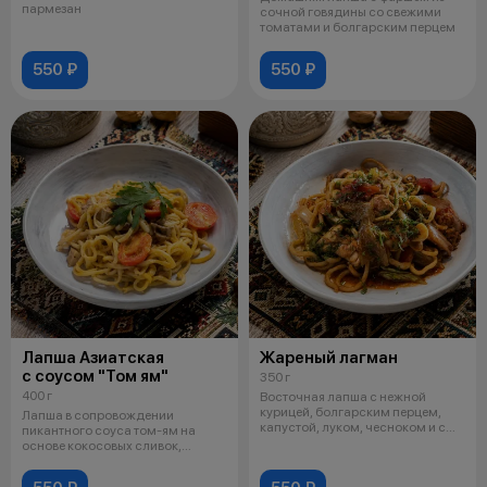
пармезан
сочной говядины со свежими
томатами и болгарским перцем
550 ₽
550 ₽
Лапша Азиатская
Жареный лагман
с соусом "Том ям"
350 г
400 г
Восточная лапша с нежной
курицей, болгарским перцем,
Лапша в сопровождении
капустой, луком, чесноком и с
пикантного соуса том-ям на
соевым
основе кокосовых сливок,
курица, шампиньо