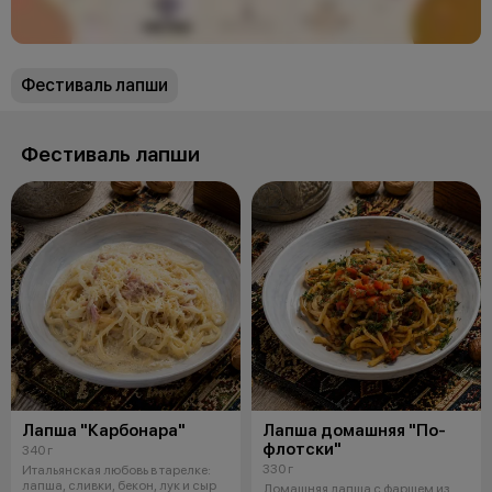
Фестиваль лапши
Фестиваль лапши
Лапша "Карбонара"
Лапша домашняя "По-
флотски"
340 г
330 г
Итальянская любовь в тарелке:
лапша, сливки, бекон, лук и сыр
Домашняя лапша с фаршем из