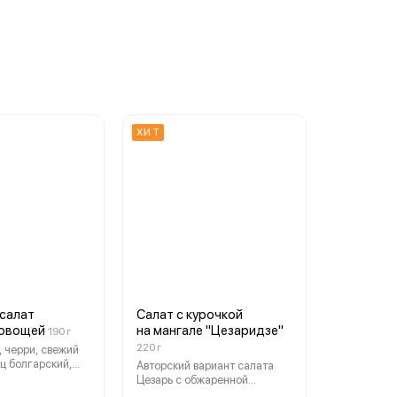
ХИТ
 салат
Салат с курочкой
 овощей
на мангале "Цезаридзе"
190 г
220 г
, черри, свежий
ец болгарский,
Авторский вариант салата
аслины и
Цезарь с обжаренной
оус на основе
курочкой на мангале,