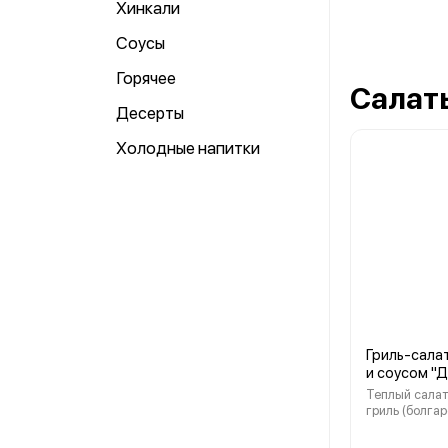
Хинкали
Соусы
Горячее
Салат
Десерты
Холодные напитки
Гриль-салат
и соусом "
Теплый салат
гриль (болгар
черри, кабачо
курицей, кинзой и пикан