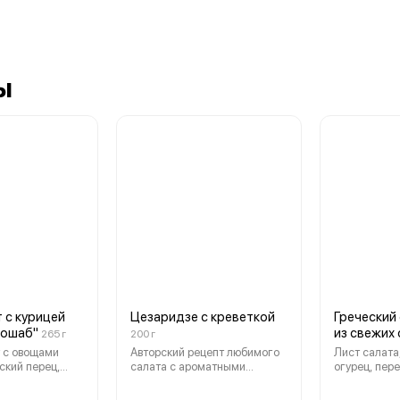
ы
 с курицей
Цезаридзе с креветкой
Греческий
Дошаб"
из свежих
265 г
200 г
 с овощами
Авторский рецепт любимого
Лист салата
ский перец,
салата с ароматными
огурец, пер
к), нежной
креветками, сыром пармезан,
сыр фета, м
тным
пряными сухариками с
ароматный с