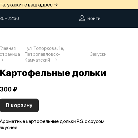
та, укажите ваш адрес →
:30−22:30
Войти
Главная
ул. Топоркова, 1е,
страница
Петропавловск-
Закуски
Камчатский
Картофельные дольки
300 ₽
В корзину
Ароматные картофельные дольки P.S. с соусом
вкуснее