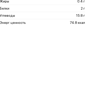
Жиры
0.4 г
Белки
2 г
Углеводы
15.8 г
Энерг. ценность
74.8 ккал